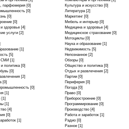
а, парфюмерия
[0]
Культура и искусство
[0]
ромышленность
[0]
Литература
[2]
знь
[0]
Маркетинг
[0]
роение
[0]
Мебель и интерьер
[0]
и здоровье
[4]
Медицина и здоровье
[4]
ие услуги
[2]
Медицинское страхование
[0]
Мотоциклы
[0]
]
Наука и образование
[1]
бразование
[1]
Недвижимость
[5]
ость
[5]
Непознанное
[2]
и СМИ
[1]
Обзоры
[0]
и политика
[0]
Общество и политика
[0]
обувь
[0]
Отдых и развлечения
[2]
азвлечения
[2]
Партии
[0]
а
[0]
Периферия
[0]
промышленность
[0]
Погода
[0]
ия
[1]
Право
[0]
и
[1]
Приборостроение
[0]
ры
[1]
Программирование
[0]
ство
[4]
Производство
[4]
вия
[0]
Работа и заработок
[1]
заработок
[1]
Радио
[0]
Разное
[1]