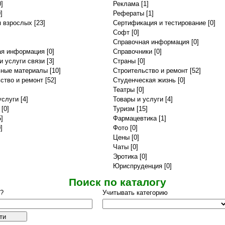
]
Реклама
[1]
]
Рефераты
[1]
я взрослых
[23]
Сертификация и тестирование
[0]
Софт
[0]
Справочная информация
[0]
ая информация
[0]
Справочники
[0]
и услуги связи
[3]
Страны
[0]
ьные материалы
[10]
Строительство и ремонт
[52]
ство и ремонт
[52]
Студенческая жизнь
[0]
Театры
[0]
услуги
[4]
Товары и услуги
[4]
[0]
Туризм
[15]
]
Фармацевтика
[1]
]
Фото
[0]
Цены
[0]
Чаты
[0]
Эротика
[0]
Юриспруденция
[0]
Поиск по каталогу
ь?
Учитывать категорию