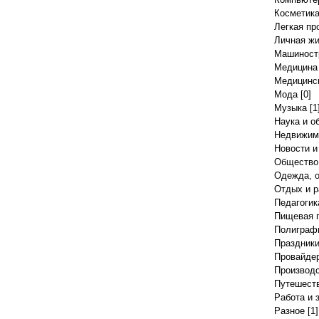
Косметик
Легкая п
Личная жи
Машиност
Медицина 
Медицинск
Мода
[0]
Музыка
[1
Наука и о
Недвижим
Новости 
Общество 
Одежда, 
Отдых и р
Педагогик
Пищевая 
Полиграф
Праздник
Провайде
Производ
Путешест
Работа и 
Разное
[1]