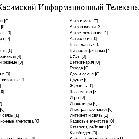
Касимский Информационный Телекана
йн
[0]
Авто и мото
[7]
[0]
Автозапчасти
[3]
исы
[0]
Автострахование
[1]
ра
[0]
Астрология
[0]
Базы данных
[0]
сть
[0]
Бизнес и финансы
[4]
 финансы
[4]
ВУЗы
[0]
и резюме
[0]
Ветеринария
[0]
Города
[0]
ья
[0]
Дом и семья
[0]
 животные
[1]
Другое
[0]
]
Журналы
[0]
[0]
Знакомства
[3]
Игры
[0]
2]
Инвестиции
[0]
[0]
Иностранные языки
[0]
и связь
[1]
Интернет и связь
[1]
ионные агентства
[0]
Кадровые агентства
[0]
Каталоги, рейтинги
[0]
Кино/видео
[0]
ы и оргтехника
[1]
Компьютеры и оргтехника
[1]