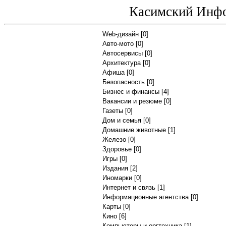
Касимский Инф
Web-дизайн
[0]
Авто-мото
[0]
Автосервисы
[0]
Архитектура
[0]
Афиша
[0]
Безопасность
[0]
Бизнес и финансы
[4]
Вакансии и резюме
[0]
Газеты
[0]
Дом и семья
[0]
Домашние животные
[1]
Железо
[0]
Здоровье
[0]
Игры
[0]
Издания
[2]
Иномарки
[0]
Интернет и связь
[1]
Информационные агентства
[0]
Карты
[0]
Кино
[6]
Компьютеры и оргтехника
[1]