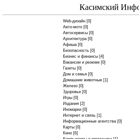
Касимский Инф
Web-дизайн
[0]
Авто-мото
[0]
Автосервисы
[0]
Архитектура
[0]
Афиша
[0]
Безопасность
[0]
Бизнес и финансы
[4]
Вакансии и резюме
[0]
Газеты
[0]
Дом и семья
[0]
Домашние животные
[1]
Железо
[0]
Здоровье
[0]
Игры
[0]
Издания
[2]
Иномарки
[0]
Интернет и связь
[1]
Информационные агентства
[0]
Карты
[0]
Кино
[6]
Компьютеры и оргтехника
[1]